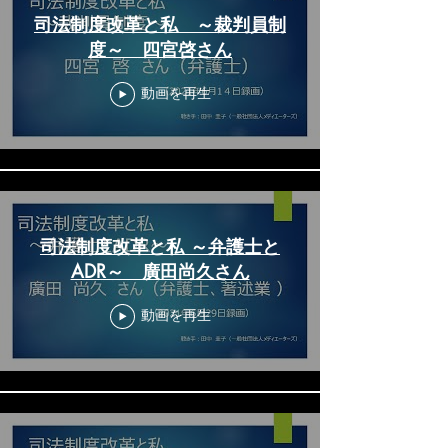
司法制度改革と私 ～裁判員制
度～ 四宮啓さん
動画を再生
司法制度改革と私 ～弁護士と
ADR～ 廣田尚久さん
動画を再生