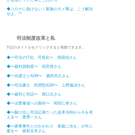
◆
コロナに負けない！家族のモメ事は、こう解決
せよ。^^
司法制度改革と私
​下記のタイトルをクリックすると視聴できます。
◆〜司法のIT化、可視化〜 指宿信さん
◆〜裁判員制度〜 四宮啓さん
◆〜弁護士とADR〜 廣田尚久さん
◆〜司法書士 民間型ADR〜 上野義治さん
◆〜裁判と対話〜 西口元さん
◆〜法曹養成への期待〜 和田仁孝さん
◆〜駆け出し司法記者だった改革当時から今を考
える〜 豊秀一さん
◆〜家事事件とのかかわり 家庭に光を、少年に
愛を〜 梶村太市さん