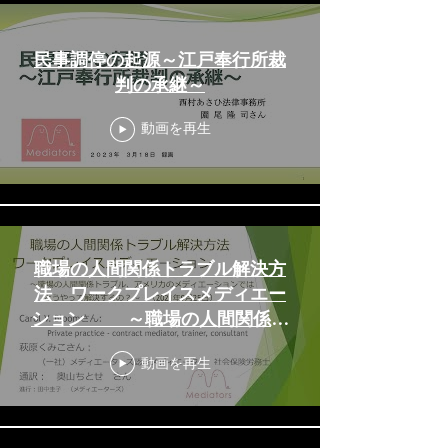
民事調停の起源～江戸奉行所裁
判の承継～
動画を再生
職場の人間関係トラブル解決方
法 ワークプレイスメディエー
ション ～職場の人間関係ト
ラブル、アメリカのメディエー
動画を再生
ションではどうやって解決する
の？～ （2021年9月25日）