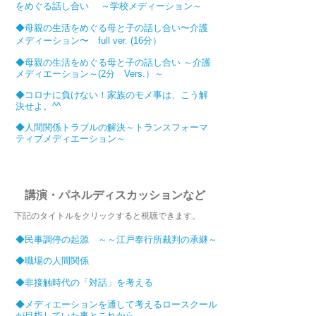
をめぐる話し合い ～学校メディーション～
◆
母親の生活をめぐる母と子の話し合い〜介護
メディーション〜 full ver. (16分）
◆
母親の生活をめぐる母と子の話し合い ～介護
メディエーション～(2分 Vers.）～
◆
コロナに負けない！家族のモメ事は、こう解
決せよ。^^
◆
人間関係トラブルの解決～トランスフォーマ
ティブメディエーション～
講演・パネルディスカッションなど
​下記のタイトルをクリックすると視聴できます。
◆
民事調停の起源 ～～江戸奉行所裁判の承継～
◆
職場の人間関係
◆
非接触時代の「対話」を考える
◆
メディエーションを通して考えるロースクール
が目指していた事とこれから