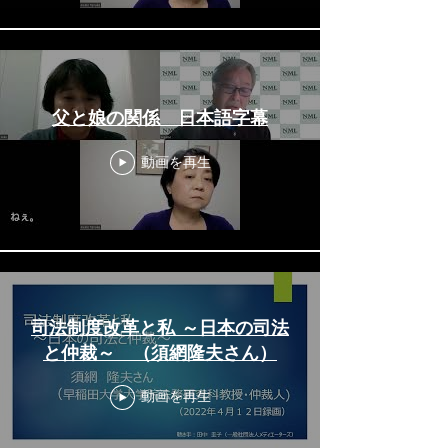
父と娘の関係 日本語字幕
動画を再生
司法制度改革と私 ～日本の司法
と仲裁～ （須網隆夫さん）
動画を再生