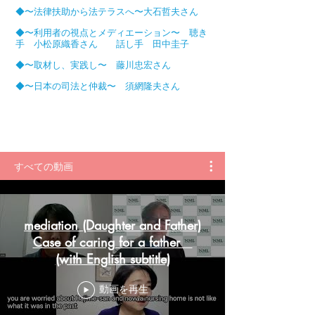
◆〜法律扶助から法テラスへ〜大石哲夫さん
◆〜利用者の視点とメディエーション〜 聴き
手 小松原織香さん 話し手 田中圭子
◆〜取材し、実践し〜 藤川忠宏さん
◆〜日本の司法と仲裁〜 須網隆夫さん
すべての動画
mediation (Daughter and Father)
Case of caring for a father
(with English subtitle)
動画を再生