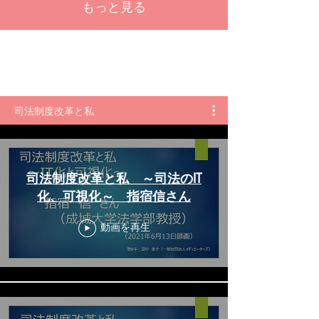
もっと見る
司法制度改革と私
司法制度改革と私 ～司法のIT
化、可視化～ 指宿信さん
動画を再生